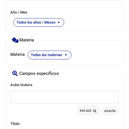
Selección
Año / Mes
de
años
Todos los años / Meses
y
[MGSMOD:917]
meses
Materia
Materia
Todas las materias
Campos específicos
Autor/Autora
ind.aut.
exacta
Título