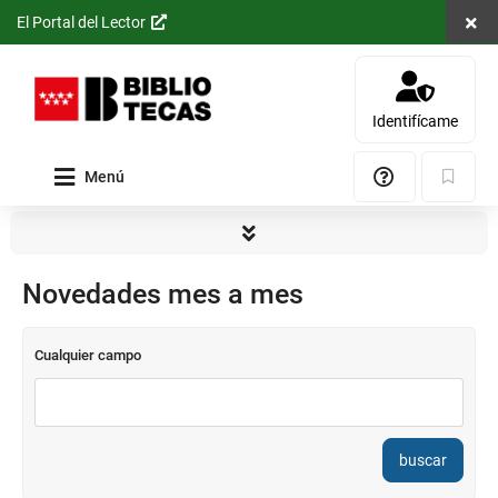
Cerra
El Portal del Lector
Saltar al
contenido
principal
Identifícame
Menú
Ayuda
Marcad
Consulta
Novedades mes a mes
Cualquier campo
Consulta
de
datos
buscar