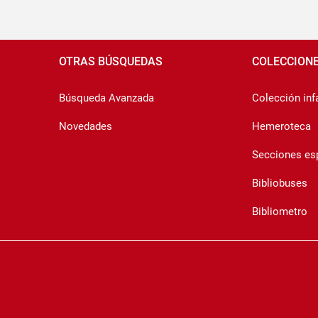
Pié
de
OTRAS BÚSQUEDAS
COLECCION
página
Búsqueda Avanzada
Colección infa
Novedades
Hemeroteca
Secciones es
Bibliobuses
Bibliometro
Copyrigth