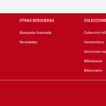
Pié
de
OTRAS BÚSQUEDAS
COLECCION
página
Búsqueda Avanzada
Colección infa
Novedades
Hemeroteca
Secciones es
Bibliobuses
Bibliometro
Copyrigth