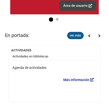
Área de usuario
Go to slide 1
Go to slide 2
En portada:
ver más
ACTIVIDADES
Ca
Actividades en bibliotecas
V
Agenda de actividades
B
Más información