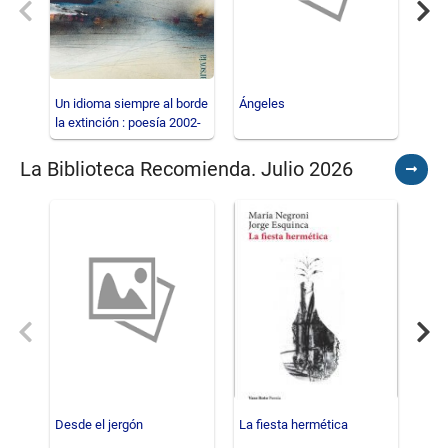
Previous
Nex
Un idioma siempre al borde
Ángeles
El p
la extinción : poesía 2002-
2026
La Biblioteca Recomienda. Julio 2026
Ver
todos
Previous
Nex
Desde el jergón
La fiesta hermética
El b
farol