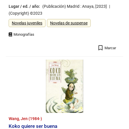
Lugar / ed. / año:
(Publicación) Madrid : Anaya, [2023]
(Copyright) ©2023
Género
Novelas juveniles
Novelas de suspense
Registro
Marcar
Wang, Jen (1984-)
Koko quiere ser buena