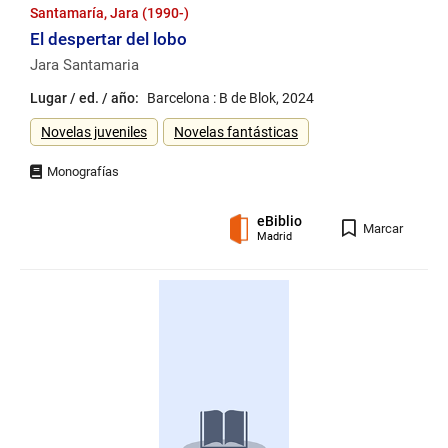
Santamaría, Jara (1990-)
El despertar del lobo
Jara Santamaria
Lugar / ed. / año:
Barcelona : B de Blok, 2024
Género
Novelas juveniles
Novelas fantásticas
eBiblio
Registro
Marcar
Madrid