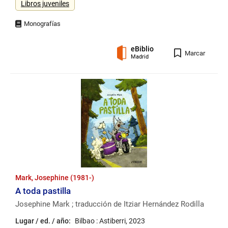
Libros juveniles
eBiblio
Registro
Marcar
Madrid
Mark, Josephine (1981-)
A toda pastilla
Josephine Mark ; traducción de Itziar Hernández Rodilla
Lugar / ed. / año:
Bilbao : Astiberri, 2023