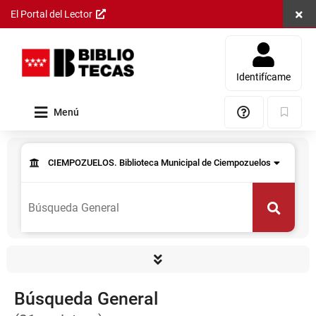
Cerra
El Portal del Lector
Saltar al
contenido
principal
Identifícame
Menú
Ayuda
Marcad
Resultados
Formulario
Consulta
de
CIEMPOZUELOS. Biblioteca Municipal de Ciempozuelos
de datos
consulta
Permite
seleccionar
Buscar
el
centro
donde
se
realizará
la
Búsqueda General
búsqueda.