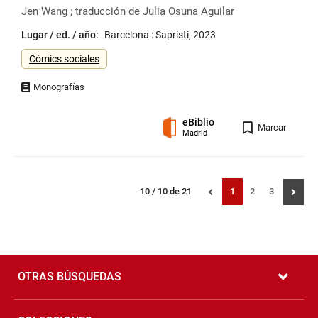
Jen Wang ; traducción de Julia Osuna Aguilar
Lugar / ed. / año:
Barcelona : Sapristi, 2023
Género
Cómics sociales
eBiblio
Registro
Marcar
Madrid
Navegación
Mostrando
resultados
Página
Página
Página
10 / 10 de 21
1
2
3
por
registros:
números
de
página
Pié
de
OTRAS BÚSQUEDAS
página