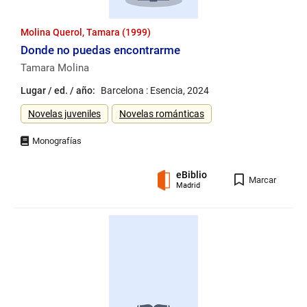
Molina Querol, Tamara (1999)
Donde no puedas encontrarme
Tamara Molina
Lugar / ed. / año:
Barcelona : Esencia, 2024
Género
Novelas juveniles
Novelas románticas
eBiblio
Registro
Marcar
Madrid