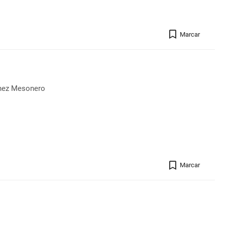
Registro 
Marcar
nchez Mesonero
Registro 
Marcar