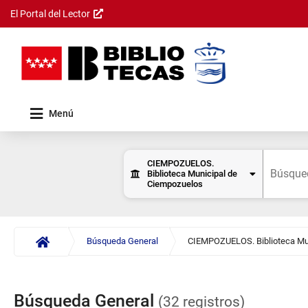
El Portal del Lector
Saltar al
contenido
principal
Menú
Resultados
Formulario
de
Consulta
Permite
consulta
CIEMPOZUELOS.
de datos
seleccionar
Biblioteca Municipal de
Buscar
el
Ciempozuelos
centro
donde
se
realizará
Búsqueda General
la
búsqueda.
Se
muestra
Búsqueda General
(32 registros)
una