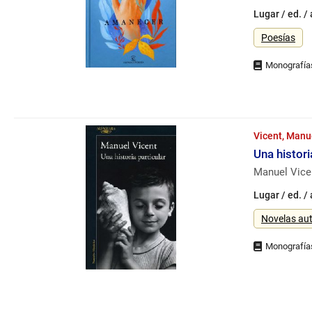
Lugar / ed. /
Género
Poesías
Vicent, Manu
Una histori
Manuel Vice
Lugar / ed. /
Género
Novelas aut