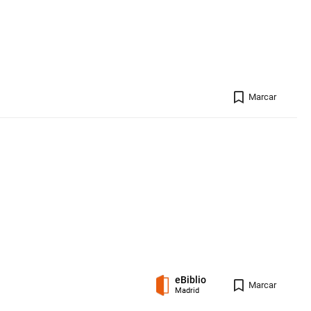
Registro 
Marcar
eBiblio
Registro 
Marcar
Madrid