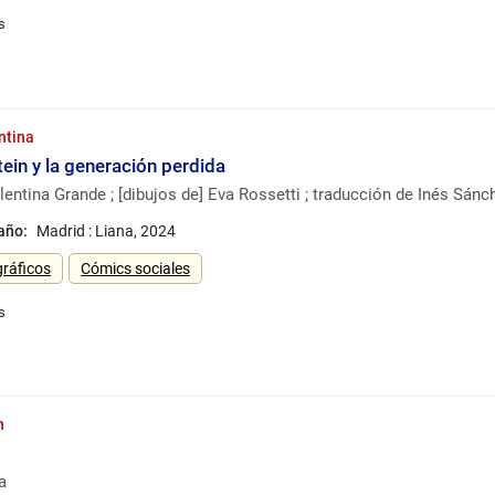
ntina
ein y la generación perdida
alentina Grande ; [dibujos de] Eva Rossetti ; traducción de Inés Sá
 año:
Madrid : Liana, 2024
ráficos
Cómics sociales
n
a