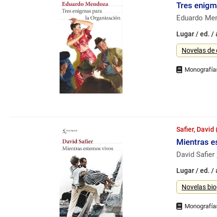
Tres enigm
Eduardo Me
Lugar / ed. /
Género
Novelas de 
Safier, David
Mientras e
David Safier
Lugar / ed. /
Género
Novelas bio