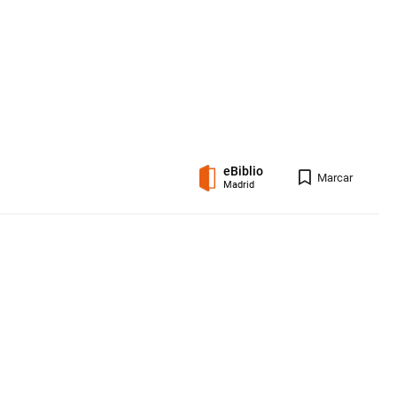
eBiblio
Registro 
Marcar
Madrid