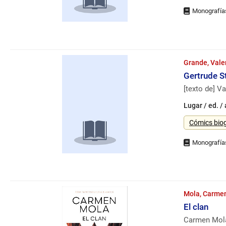
Grande, Vale
Gertrude St
[texto de] V
Lugar / ed. /
Género
Cómics biog
Mola, Carme
El clan
Carmen Mol