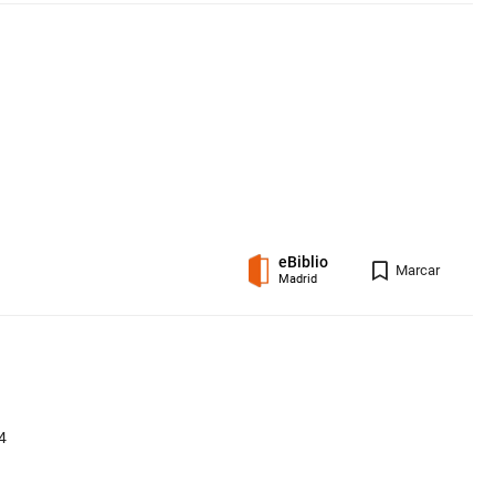
eBiblio
Registro 
Marcar
Madrid
4