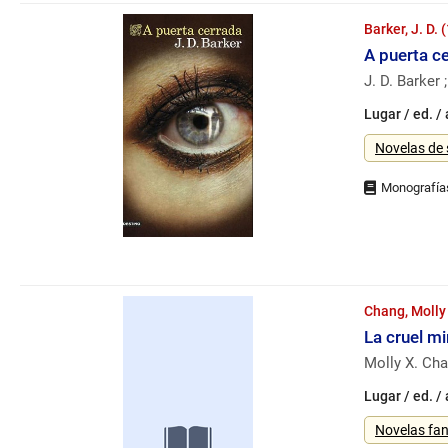
Barker, J. D. 
A puerta c
J. D. Barker
Lugar / ed. /
Género
Novelas de
Chang, Molly
La cruel mi
Molly X. Cha
Lugar / ed. /
Género
Novelas fan