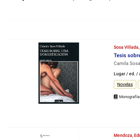
ventana
que
ofrece
un
Opciones
listado
de
de
Navegación
resultados
opciones
por
Sosa Villada,
disponibles.
números
Tesis sobr
de
página
Camila Sosa
Lugar / ed. /
Género
Novelas
Mendoza, Ed