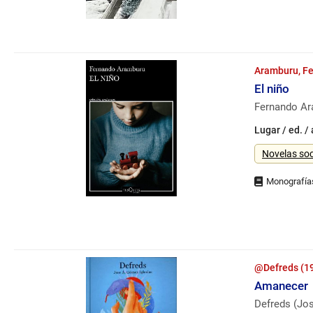
Aramburu, Fe
El niño
Fernando A
Lugar / ed. /
Género
Novelas soc
@Defreds (1
Amanecer
Defreds (Jos