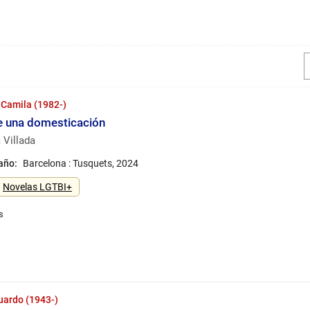
 Camila (1982-)
e una domesticación
 Villada
 año:
Barcelona : Tusquets, 2024
Novelas LGTBI+
uardo (1943-)