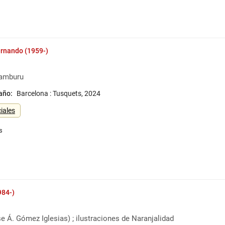
rnando (1959-)
ramburu
 año:
Barcelona : Tusquets, 2024
iales
984-)
e Á. Gómez Iglesias) ; ilustraciones de Naranjalidad