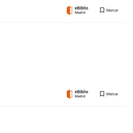
eBiblio
Registro 
Marcar
Madrid
eBiblio
Registro 
Marcar
Madrid