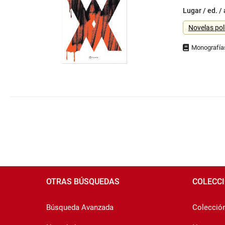
Lugar / ed. /
Género
Novelas pol
Navegación
por
números
de
página
Pié
de
OTRAS BÚSQUEDAS
COLECC
página
Búsqueda Avanzada
Colección 