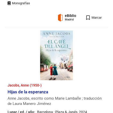
eBiblio
Registro
Marcar
Madrid
Jacobs, Anne (1950-)
Hijas de la esperanza
Anne Jacobs, escrito como Marie Lamballe ; traducción
de Laura Manero Jiménez
Lugar / ed. / año:
Barcelona : Plaza & Janés, 2024