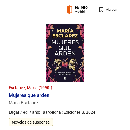
eBiblio
Registro
Marcar
Madrid
Esclapez, María (1990-)
Mujeres que arden
María Esclapez
Lugar / ed. / año:
Barcelona : Ediciones B, 2024
Género
Novelas de suspense