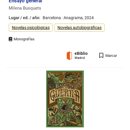
Ensayo general
Milena Busquets
Lugar / ed. / año:
Barcelona : Anagrama, 2024
Género
Novelas psicológicas
Novelas autobiográficas
eBiblio
Registro
Marcar
Madrid