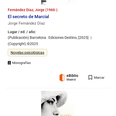
Fernández Díaz, Jorge (1960-)
El secreto de Marcial
Jorge Fernández Díaz
Lugar / ed. / año:
(Publicación) Barcelona : Ediciones Destino, [2025]
(Copyright) ©2025
Género
Novelas psicológicas
eBiblio
Registro
Marcar
Madrid