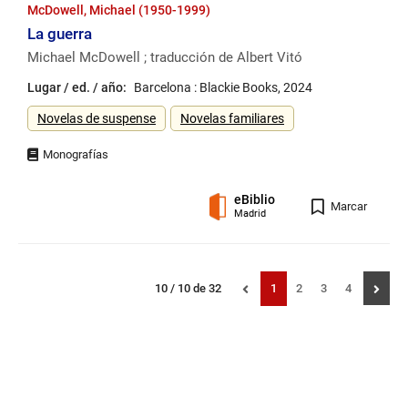
McDowell, Michael (1950-1999)
La guerra
Michael McDowell ; traducción de Albert Vitó
Lugar / ed. / año:
Barcelona : Blackie Books, 2024
Género
Novelas de suspense
Novelas familiares
eBiblio
Registro
Marcar
Madrid
Navegación
Mostrando
resultados
Página
Página
Página
Página
10 / 10 de 32
1
2
3
4
por
registros:
números
de
página