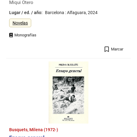
Miqui Otero
Lugar / ed. / año:
Barcelona : Alfaguara, 2024
Género
Novelas
Registro
Marcar
Busquets, Milena (1972-)