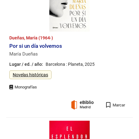
Dueñas, María (1964-)
Por si un día volvemos
María Dueñas
Lugar / ed. / año:
Barcelona : Planeta, 2025
Género
Novelas históricas
eBiblio
Registro
Marcar
Madrid