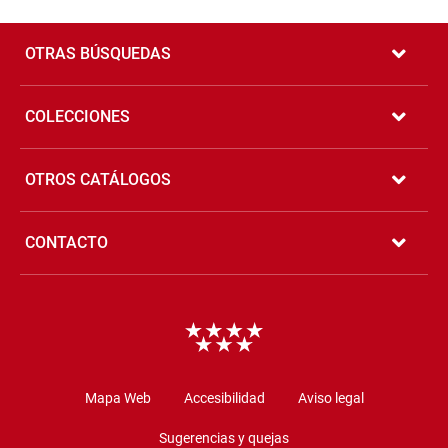
Pié
de
OTRAS BÚSQUEDAS
página
COLECCIONES
OTROS CATÁLOGOS
CONTACTO
Copyright
Mapa Web
Accesibilidad
Aviso legal
Sugerencias y quejas