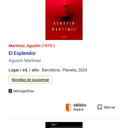
Martínez, Agustín (1975-)
El Esplendor
Agustín Martínez
Lugar / ed. / año:
Barcelona : Planeta, 2025
Género
Novelas de suspense
eBiblio
Registro
Marcar
Madrid