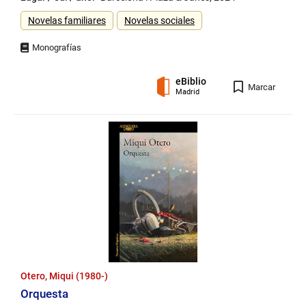
Género
Novelas familiares
Novelas sociales
eBiblio
Registro
Marcar
Madrid
Otero, Miqui (1980-)
Orquesta