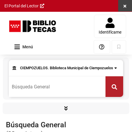
Cerra
El Portal del Lector
Saltar al
contenido
principal
Identifícame
Menú
Ayuda
Marcad
Resultados
Formulario
Consulta
de
CIEMPOZUELOS. Biblioteca Municipal de Ciempozuelos
de datos
consulta
Permite
seleccionar
Buscar
el
centro
donde
se
realizará
la
Búsqueda General
búsqueda.