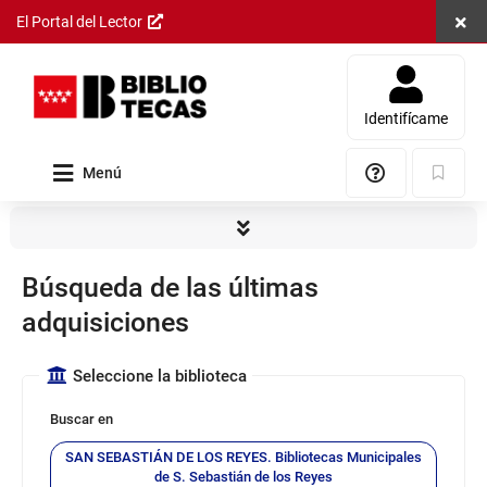
Cerra
El Portal del Lector
Saltar al
contenido
principal
Identifícame
Menú
Ayuda
Marcad
Consulta
Búsqueda de las últimas
adquisiciones
Seleccione la biblioteca
Buscar en
SAN SEBASTIÁN DE LOS REYES. Bibliotecas Municipales
de S. Sebastián de los Reyes