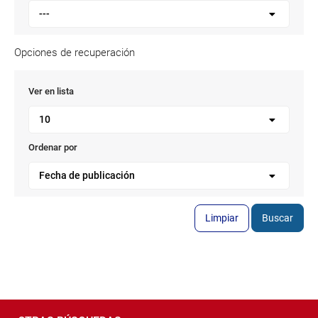
---
Opciones de recuperación
Ver en lista
10
Ordenar por
Fecha de publicación
Limpiar
Buscar
Pié