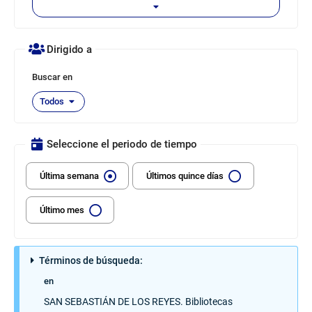
Permite
seleccionar
Dirigido a
el
centro
Buscar en
donde
se
Todos
realizará
la
búsqueda.
Seleccione el periodo de tiempo
Se
muestra
Ver
Última semana
Últimos quince días
una
las
ventana
novedades
que
de
Último mes
ofrece
un
listado
de
Términos de búsqueda:
opciones
en
disponibles.
SAN SEBASTIÁN DE LOS REYES. Bibliotecas