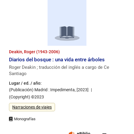
Deakin, Roger (1943-2006)
Diarios del bosque : una vida entre árboles
Roger Deakin ; traducción del inglés a cargo de Ce
Santiago
Lugar / ed. / año:
(Publicación) Madrid : Impedimenta, [2023]
(Copyright) ©2023
Género
Narraciones de viajes
eBiblio