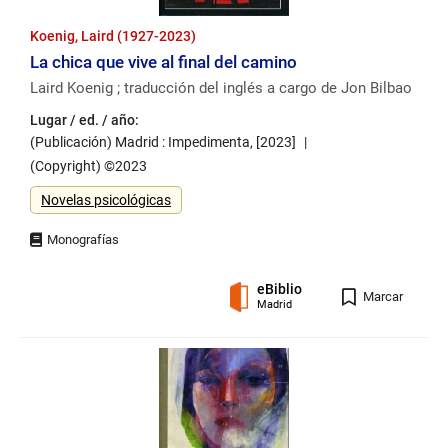
Koenig, Laird (1927-2023)
La chica que vive al final del camino
Laird Koenig ; traducción del inglés a cargo de Jon Bilbao
Lugar / ed. / año:
(Publicación) Madrid : Impedimenta, [2023]
(Copyright) ©2023
Género
Novelas psicológicas
eBiblio
Registro
Marcar
Madrid