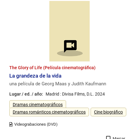
The Glory of Life (Película cinematográfica)
La grandeza de la vida
una película de Georg Maas y Judith Kaufmann
Lugar / ed. / año:
Madrid : Divisa Films, D.L. 2024
Género
Dramas cinematográficos
Dramas románticos cinematográficos
Cine biográfico
Registro
Marcar