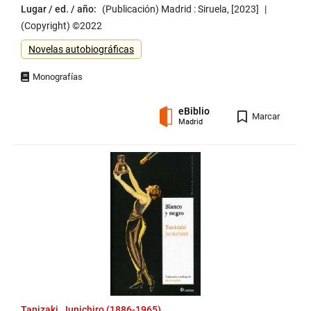
Lugar / ed. / año:
(Publicación) Madrid : Siruela, [2023]
(Copyright) ©2022
Género
Novelas autobiográficas
eBiblio
Registro
Marcar
Madrid
Tanizaki, Junichiro (1886-1965)