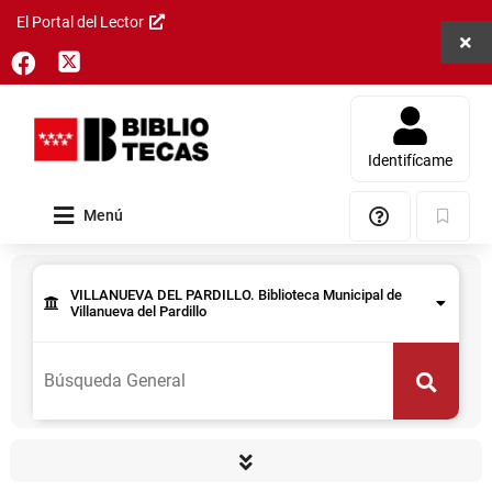
El Portal del Lector
Saltar al
Cerra
contenido
twitter
faceBook
principal
Identifícame
Menú
Ayuda
Marcad
Resultados
Formulario
Consulta
de
VILLANUEVA DEL PARDILLO. Biblioteca Municipal de
de datos
consulta
Villanueva del Pardillo
Permite
seleccionar
Buscar
el
centro
donde
se
realizará