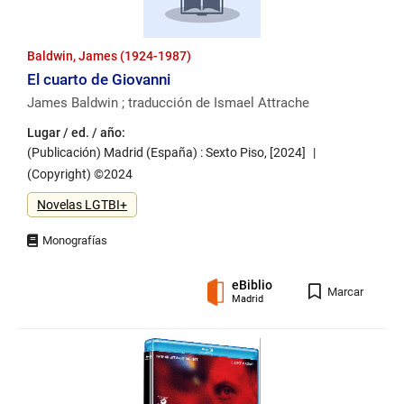
Baldwin, James (1924-1987)
El cuarto de Giovanni
James Baldwin ; traducción de Ismael Attrache
Lugar / ed. / año:
(Publicación) Madrid (España) : Sexto Piso, [2024]
(Copyright) ©2024
Género
Novelas LGTBI+
eBiblio
Registro
Marcar
Madrid