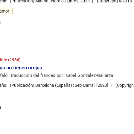
 año:
(Publicación) Madrid : Nórdica Libros, 2023
(Copyright) ©2018
 amor
dèle (1986)
s no tienen orejas
eld ; traducción del francés por Isabel González-Gallarza
 año:
(Publicación) Barcelona (España) : Seix Barral, [2023]
(Copyrigh