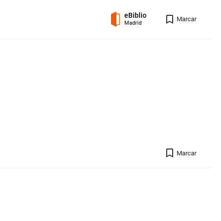
eBiblio
Registro 
Marcar
Madrid
Registro 
Marcar