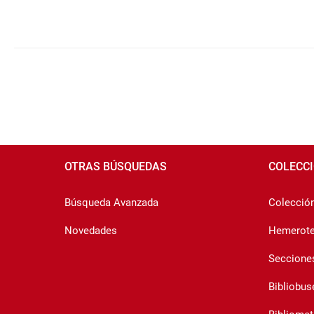
Navegación
por
números
de
página
Pié
de
OTRAS BÚSQUEDAS
COLECC
página
Búsqueda Avanzada
Colección 
Novedades
Hemerot
Seccione
Bibliobus