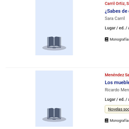
Carril Ortiz, 
¿Sabes de c
Sara Carril
Lugar / ed. /
Menéndez Sal
Los muebl
Ricardo Me
Lugar / ed. /
Género
Novelas soc