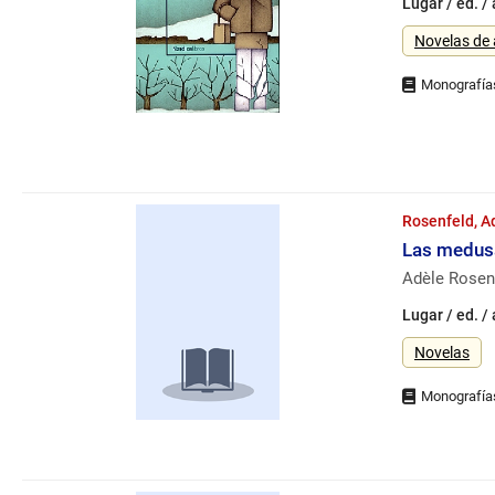
Lugar / ed. /
Género
Novelas de
Rosenfeld, A
Las medusa
Adèle Rosenf
Lugar / ed. /
Género
Novelas