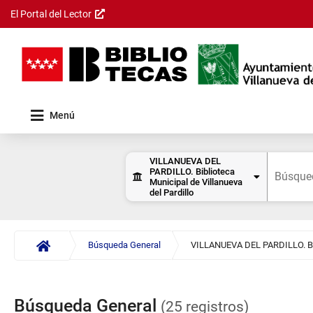
El Portal del Lector
Saltar al
contenido
principal
Menú
Resultados
Formulario
de
Consulta
Permite
VILLANUEVA DEL
consulta
PARDILLO. Biblioteca
de datos
seleccionar
Municipal de Villanueva
Buscar
el
del Pardillo
centro
donde
se
realizará
Búsqueda General
la
búsqueda.
Se
muestra
Búsqueda General
(25 registros)
una