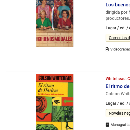
Los bueno
dirigida por
productores
Lugar / ed. /
Género
Comedias d
Whitehead, C
El ritmo d
Colson White
Lugar / ed. /
Género
Novelas ne