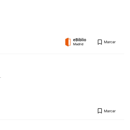
eBiblio
Registro 
Marcar
Madrid
.
Registro 
Marcar