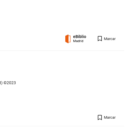
eBiblio
Registro 
Marcar
Madrid
t) ©2023
Registro 
Marcar