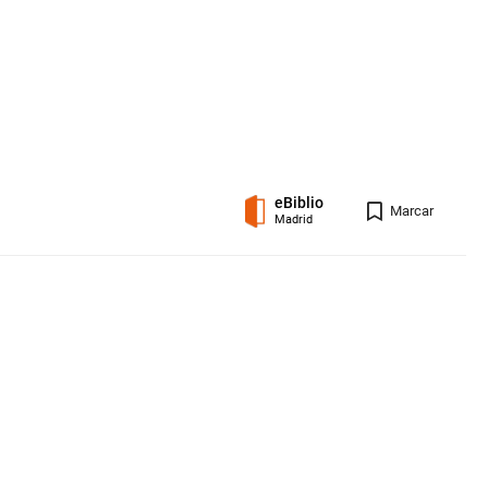
eBiblio
Registro 
Marcar
Madrid