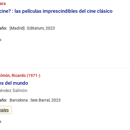
Sara
ine? : las películas imprescindibles del cine clásico
 año:
[Madrid] : Editatum, 2023
món, Ricardo (1971-)
es del mundo
néndez Salmón
 año:
Barcelona : Seix Barral, 2023
iales