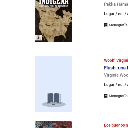
Pekka Hämäl
Lugar / ed. /
Woolf, Virgi
Flush :una 
Virginia Woo
Lugar / ed. /
Los buenos m