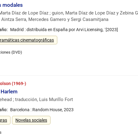
s modales
 Marta Díaz de Lope Díaz ; guion, Marta Díaz de Lope Díaz y Zebina G
, Aintza Serra, Mercedes Gamero y Sergi Casamitjana
 año:
Madrid : distribuida en España por Arvi Licensing, `[2023]
ramáticas cinematográficas
olson (1969-)
e Harlem
head ; traducción, Luis Murillo Fort
 año:
Barcelona : Random House, 2023
gras
Novelas sociales