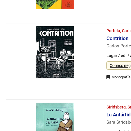
Portela, Carl
Contrition
Carlos Porte
Lugar / ed. /
Género
Cómics neg
Stridsberg, S
La Antárti
Sara Strids