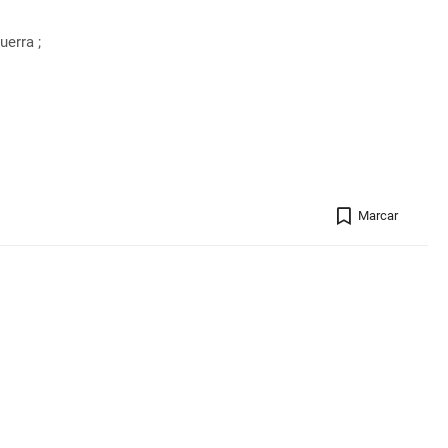
uerra ;
Registro 
Marcar