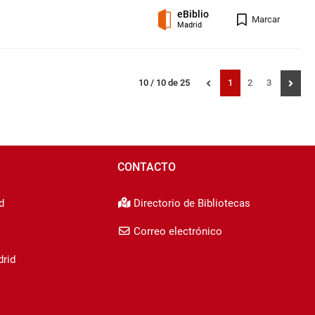
eBiblio
Registro
Marcar
Madrid
Mostrando
resultados
Página
Página
Página
10 / 10 de 25
1
2
3
registros:
CONTACTO
d
Directorio de Bibliotecas
Correo electrónico
drid