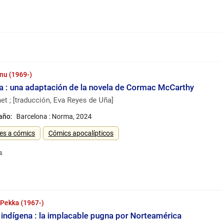
nu (1969-)
ra : una adaptación de la novela de Cormac McCarthy
t ; [traducción, Eva Reyes de Uña]
 año:
Barcelona : Norma, 2024
es a cómics
Cómics apocalípticos
Pekka (1967-)
 indígena : la implacable pugna por Norteamérica