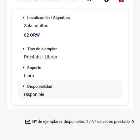
Información
Localización /
de
Localización / Signatura
Signatura
los
Sala adultos
ejemplares
82 ORW
disponibles
Tipo de
ejemplar
Tipo de ejemplar
Prestable. Libros
Soporte
Soporte
Libro
Disponibilidad
Disponibilidad
Disponible
Novedad/Enlaces
Multimedia
/
Nº de ejemplares disponibles:
Nº de veces prestado:
1
0