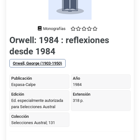
Tipo
de
Orwell: 1984 : reflexiones
documento
desde 1984
Orwell, George (1903-1950)
Publicación
Año
Espasa-Calpe
1984
Edición
Extensión
Ed. especialmente autorizada
318 p.
para Selecciones Austral
Colección
Selecciones Austral; 131