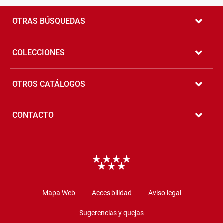
Pié
de
OTRAS BÚSQUEDAS
página
COLECCIONES
OTROS CATÁLOGOS
CONTACTO
Copyright
Mapa Web
Accesibilidad
Aviso legal
Sugerencias y quejas