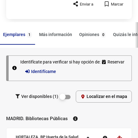
Enviar a
Marcar
Ejemplares
Opiniones
Más información
Quizás le in
1
0
Identifícate para verificar si hay opción de:
Reservar
Ejemplares
Identifícame
Filtrar los
Ver disponibles (1)
Localizar en el mapa
ejemplares
por
disponibilidad.
MADRID. Bibliotecas Públicas
Biblioteca:
Sucursal:
HORTALEZA. BP Huerta de la Salud