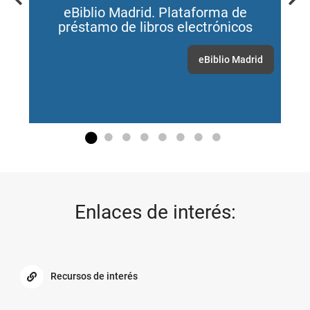
Previous
Nex
eBiblio Madrid. Plataforma de
préstamo de libros electrónicos
eBiblio Madrid
Go to slide 1
Go to slide 2
Go to slide 3
Go to slide 4
Go to slide 5
Go to slide 6
Go to slide 7
Go to slide 8
Enlaces de interés:
Recursos de interés