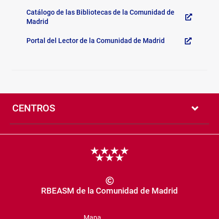
Recursos
Generales
de
Catálogo de las Bibliotecas de la Comunidad de
interés
Madrid
Portal del Lector de la Comunidad de Madrid
Pié
de
CENTROS
página
Copyright
RBEASM de la Comunidad de Madrid
Mapa