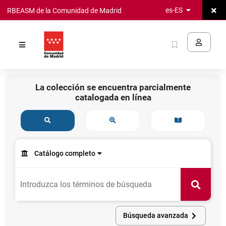
Cerra
es-ES
RBEASM de la Comunidad de Madrid
Saltar al
sesió
contenido
Catálogo
principal
Identifíc
Marcados
RBEASM
Opciones
de
La colección se encuentra parcialmente
de
la
catalogada en línea
consulta
Comunidad
de
Madrid
Búsqueda
Otras
Recomendacion
general
búsquedas
bibliográficas
Formulario
Consulta
de
Catálogo completo
de datos
Opción
consulta
seleccionada:
Permite
/
seleccionar
Nuevas
Buscar
Buscar
el
adquisiciones
centro
/
donde
Tendencias
Búsqueda avanzada
se