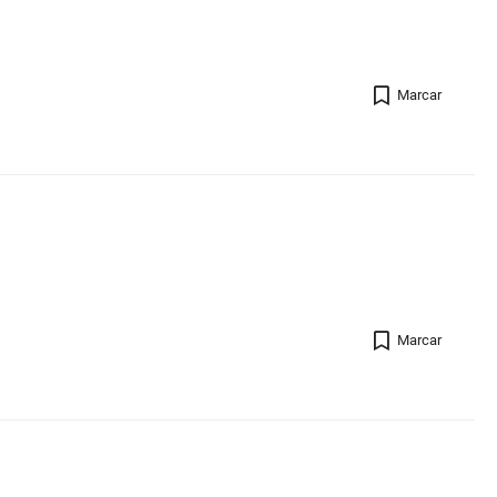
Registro 
Marcar
Registro 
Marcar