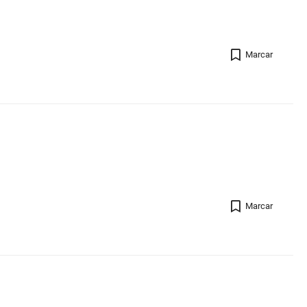
Registro 
Marcar
Registro 
Marcar