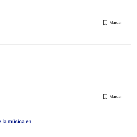
Registro 
Marcar
Registro 
Marcar
e la música en