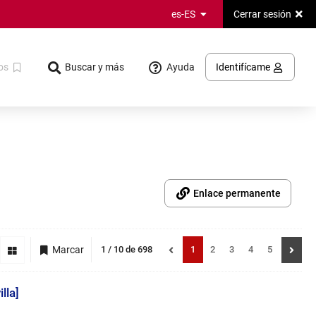
Cerrar sesión
es-ES
Ayuda
os
Buscar y más
Identifícame
Enlace permanente
Mostrando
resultados
Página
Página
Página
Página
Página
Marcar
1 / 10 de 698
1
2
3
4
5
registros:
lla]