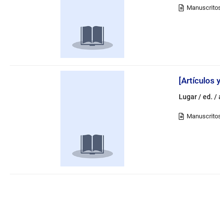
[Artículos 
Lugar / ed. /
Navegación
por
números