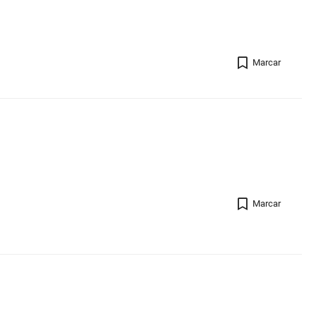
Registro 
Marcar
Registro 
Marcar