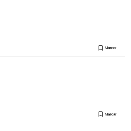
Registro 
Marcar
Registro 
Marcar