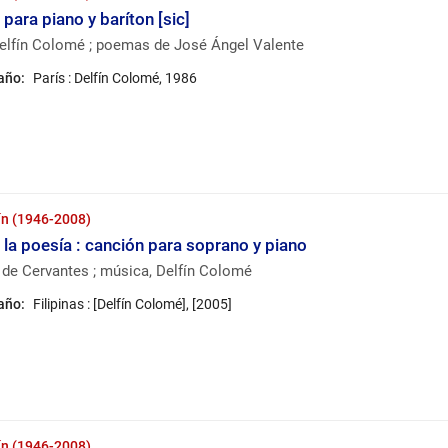
 para piano y baríton [sic]
elfín Colomé ; poemas de José Ángel Valente
 año:
París : Delfín Colomé, 1986
ín (1946-2008)
 la poesía : canción para soprano y piano
l de Cervantes ; música, Delfín Colomé
 año:
Filipinas : [Delfín Colomé], [2005]
ín (1946-2008)