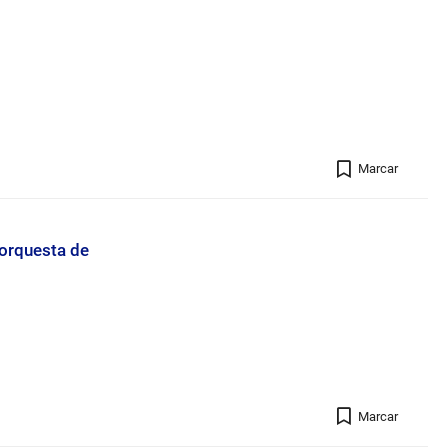
Registro 
Marcar
 orquesta de
Registro 
Marcar