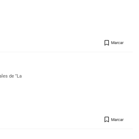
Registro 
Marcar
ales de "La
Registro 
Marcar