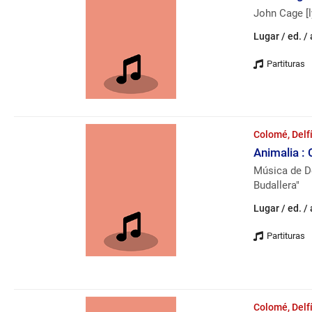
John Cage [l
Lugar / ed. /
Colomé, Delf
Animalia :
Música de De
Budallera"
Lugar / ed. /
Colomé, Delf