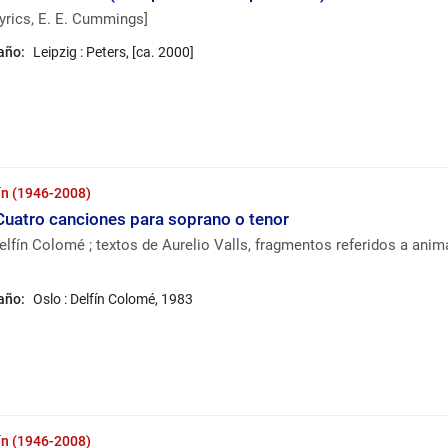
yrics, E. E. Cummings]
 año:
Leipzig : Peters, [ca. 2000]
ín (1946-2008)
 Cuatro canciones para soprano o tenor
lfín Colomé ; textos de Aurelio Valls, fragmentos referidos a anim
 año:
Oslo : Delfín Colomé, 1983
ín (1946-2008)