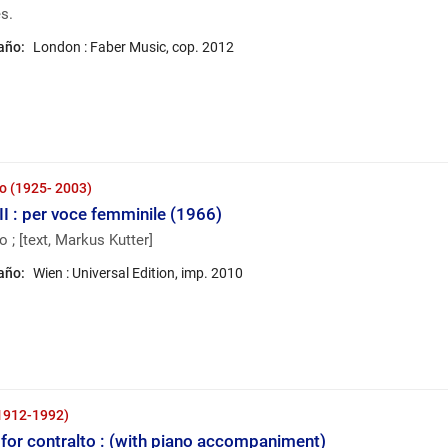
s.
 año:
London : Faber Music, cop. 2012
no (1925- 2003)
II : per voce femminile (1966)
 ; [text, Markus Kutter]
 año:
Wien : Universal Edition, imp. 2010
1912-1992)
 for contralto : (with piano accompaniment)