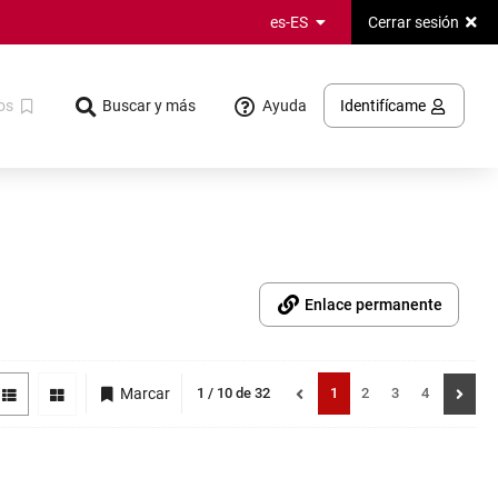
Cerrar sesión
es-ES
Ayuda
os
Buscar y más
Identifícame
Enlace permanente
Mostrando
resultados
Página
Página
Página
Página
Marcar
1 / 10 de 32
1
2
3
4
registros: