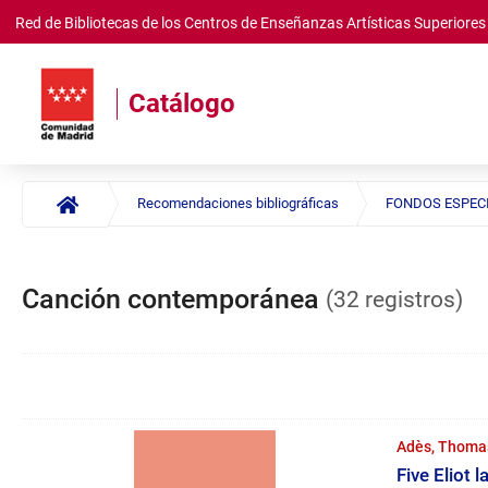
Red de Bibliotecas de los Centros de Enseñanzas Artísticas Superiore
Saltar al
contenido
principal
Catálogo
Resultados
Recomendaciones bibliográficas
FONDOS ESPEC
Canción contemporánea
(32 registros)
Opciones
de
Navegación
resultados
por
Adès, Thoma
números
Five Eliot 
de