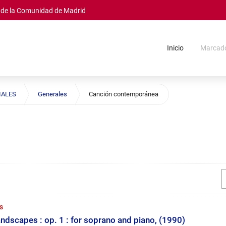
s de la Comunidad de Madrid
Inicio
Marcad
IALES
Generales
Canción contemporánea
s
landscapes : op. 1 : for soprano and piano, (1990)