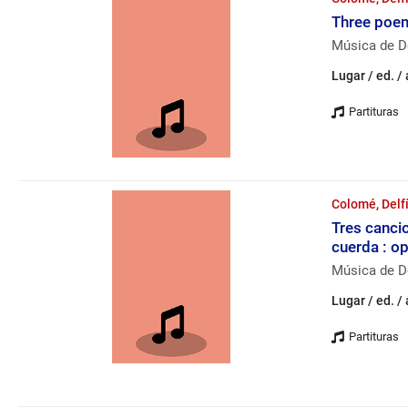
Three poem
Música de D
Lugar / ed. /
Colomé, Delf
Tres canci
cuerda : op
Música de De
Lugar / ed. /