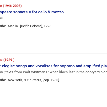
ín (1946-2008)
peare sonnets = for cello & mezzo
mé
 año:
Manila : [Delfín Colomé], 1998
e (1929-)
 : elegiac songs and vocalises for soprano and amplified pi
 ; texts from Walt Whitman's "When lilacs last in the dooryard blo
 año:
New York, N.Y. : Peters, [cop. 1980]