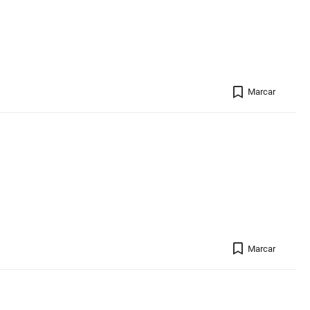
Registro 
Marcar
Registro 
Marcar