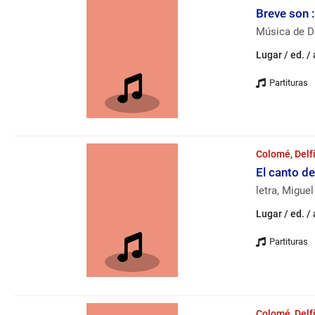
Breve son :
Música de D
Lugar / ed. /
Colomé, Delf
El canto de
letra, Migue
Lugar / ed. /
Colomé, Delf