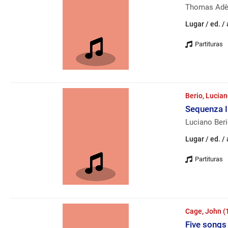
página
Thomas Adè
Lugar / ed. /
Berio, Lucia
Sequenza I
Luciano Berio
Lugar / ed. /
Cage, John (
Five songs