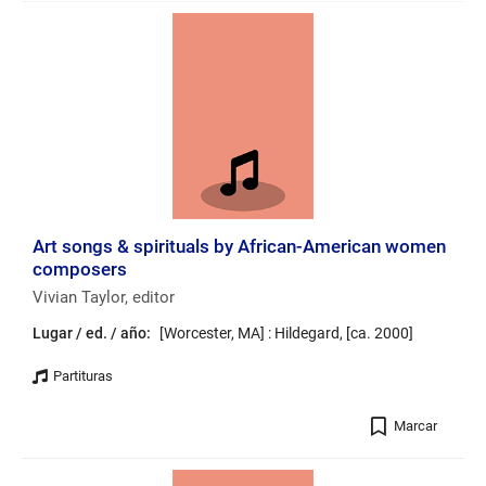
números
de
página
Art songs & spirituals by African-American women
composers
Vivian Taylor, editor
Lugar / ed. / año:
[Worcester, MA] : Hildegard, [ca. 2000]
Registro
Marcar