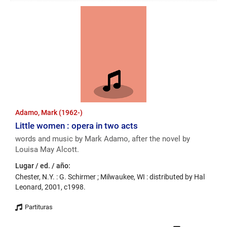
números
de
página
Adamo, Mark (1962-)
Little women : opera in two acts
words and music by Mark Adamo, after the novel by
Louisa May Alcott.
Lugar / ed. / año:
Chester, N.Y. : G. Schirmer ; Milwaukee, WI : distributed by Hal
Leonard, 2001, c1998.