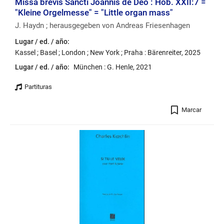
Missa brevis Sancti Joannis de Deo : Hob. XXII:7 =
"Kleine Orgelmesse" = "Little organ mass"
J. Haydn ; herausgegeben von Andreas Friesenhagen
Lugar / ed. / año:
Kassel ; Basel ; London ; New York ; Praha : Bärenreiter, 2025
Lugar / ed. / año:
München : G. Henle, 2021
Registro
Marcar