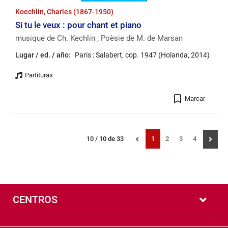
Koechlin, Charles (1867-1950)
Si tu le veux : pour chant et piano
musique de Ch. Kechlin ; Poèsie de M. de Marsan
Lugar / ed. / año:
Paris : Salabert, cop. 1947 (Holanda, 2014)
Registro
Marcar
Navegación
Mostrando
resultados
Página
Página
Página
Página
10 / 10 de 33
1
2
3
4
por
registros:
números
de
página
Pié
de
CENTROS
página