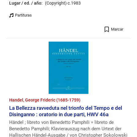
Lugar / ed. / año:
(Copyright) c.1983
Registro
Marcar
Handel, George Frideric (1685-1759)
La Bellezza ravveduta nel trionfo del Tempo e del
Disinganno : oratorio in due parti, HWV 46a
Händel ; libreto von Benedetto Pamphili = libreto de
Benedetto Pamphili; Klavierauszug nach dem Urtext der
Hallischen Händel-Ausgabe / von Christopher Sokolowski