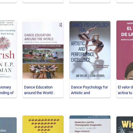
rincipes
isionary
Dance Education
Dance Psychology for
El valor d
nding of
around the World :
Artistic and
activa tu
nd we
Perspectives on
Performance
mejora tu
dance, yo
Excellence