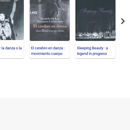
Nex
 la danza o la
El cerebro en danza :
Sleeping Beauty : a
La c
movimiento cuerpo
legend in progress
indu
mente
arte 