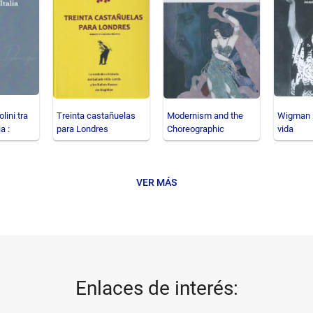
lini tra
Treinta castañuelas
Modernism and the
Wigman :
a :
para Londres
Choreographic
vida
bre
Imagination : Salome's
Dance
VER MÁS
Enlaces de interés: