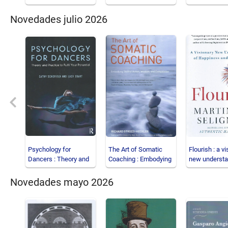
Year Book of the Ball
analyse des p
e
Novedades julio 2026
Previous
Psychology for
The Art of Somatic
Flourish : a v
Dancers : Theory and
Coaching : Embodying
new understa
Practice to Fulfil Your
Skillful Action, Wis
happiness a
Novedades mayo 2026