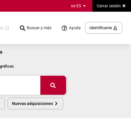
Cerrar sesión
es-ES
Ayuda
os
Buscar y más
Identifícame
a
gráficas
Buscar
Nuevas adquisiciones