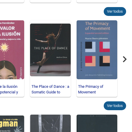
Ver todos
Nex
e la ilusión
The Place of Dance : a
The Primacy of
Min
 potencial y
Somatic Guide to
Movement
 vida
Dancing and Dance
Ma
Ver todos