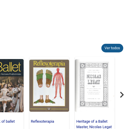
Ver todos
Nex
of ballet
Reflexoterapia
Heritage of a Ballet
Balle
Master, Nicolas Legat