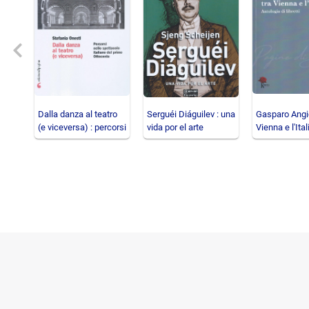
Previous
Dalla danza al teatro
Serguéi Diáguilev : una
Gasparo Angio
(e viceversa) : percorsi
vida por el arte
Vienna e l'Itali
nello spettac
antologia di li