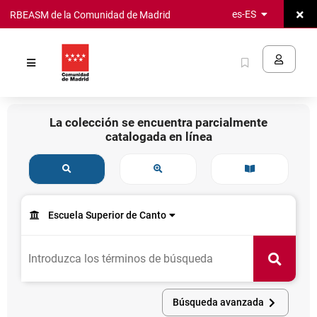
Cerra
es-ES
RBEASM de la Comunidad de Madrid
Saltar al
sesió
contenido
Catálogo
principal
Identifíc
Marcados
RBEASM
Opciones
de
La colección se encuentra parcialmente
de
la
catalogada en línea
consulta
Comunidad
de
Madrid
Búsqueda
Otras
Recomendacion
general
búsquedas
bibliográficas
Formulario
Consulta
de
Escuela Superior de Canto
de datos
Opción
consulta
seleccionada:
Permite
/
seleccionar
Nuevas
Buscar
Buscar
el
adquisiciones
centro
/
donde
Tendencias
Búsqueda avanzada
se