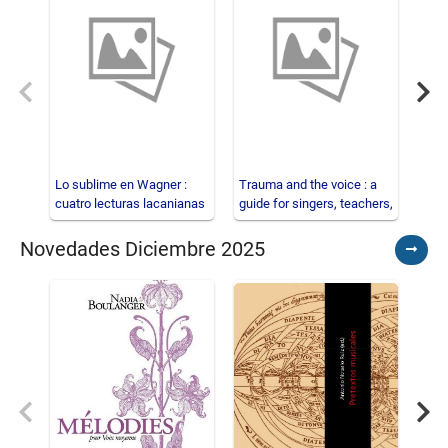
Previous
Nex
Lo sublime en Wagner :
Trauma and the voice : a
Litt
cuatro lecturas lacanianas
guide for singers, teachers,
acts
de operas
and ot
Novedades Diciembre 2025
Ver
todos
Previous
Nex