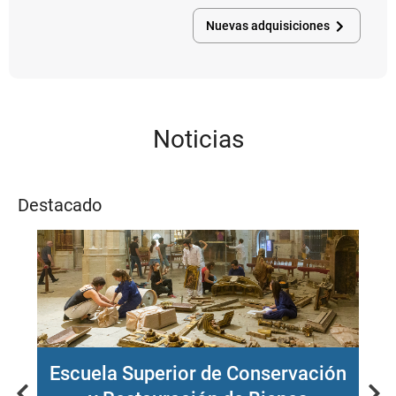
realizará
Nuevas adquisiciones
la
búsqueda.
Se
muestra
una
ventana
Noticias
que
ofrece
un
listado
Destacado
de
opciones
disponibles.
Escuela Superior de Conservación